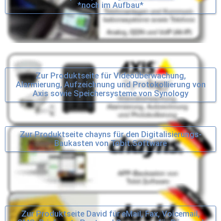
*noch im Aufbau*
Zur Produktseite für Videoüberwachung,
Alarmierung, Aufzeichnung und Protokollierung von
Axis sowie Speichersysteme von Synology
Zur Produktseite chayns für den Digitalisierungs-
Baukasten von Tobit.Software
Zur Produktseite David für eMail, Fax, Voicemail,