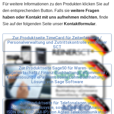
Für weitere Informationen zu den Produkten klicken Sie auf 
den entsprechenden Button. Falls sie 
weitere Fragen 
haben oder Kontakt mit uns aufnehmen möchten
, finde 
Sie auf der folgenden Seite unser 
Kontaktformular
.
Zur Produktseite TimeCard für Zeiterfassung /
Personalverwaltung und Zutrittskontrolle von Reiner
SCT
Zur Produktseite Sage50 für Waren- und
Lagerwirtschaft / Finanz-Buchhaltung / eCommerce /
Kassenlösung / ePayment sowie Lohn-Buchhaltungs-
Lösung von Sage Software
Zur Produktseite für Telefonalagen und
Kommunikationssyste, sowie Telefone in Analog,
ISDN und VoIP (All-IP) von Agfeo Telekommunikation