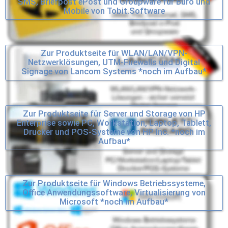
SMS, Briefpost ePost und Groupware für Büro und
Mobile von Tobit.Software
Zur Produktseite für WLAN/LAN/VPN-
Netzwerklösungen, UTM-Firewalls und Digital
Signage von Lancom Systems *noch im Aufbau*
Zur Produktseite für Server und Storage von HP
Enterprise sowie PC, Workstation, Laptop, Tablett,
Drucker und POS-Systeme von HP Inc. *noch im
Aufbau*
Zur Produktseite für Windows Betriebssysteme,
Office Anwendungssoftware, Virtualisierung von
Microsoft *noch im Aufbau*